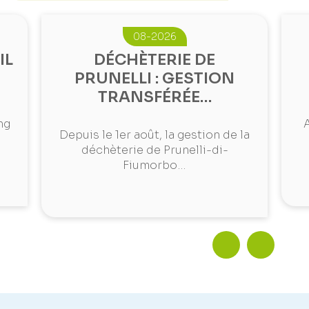
08-2026
IL
DÉCHÈTERIE DE
PRUNELLI : GESTION
TRANSFÉRÉE…
ng
A
Depuis le 1er août, la gestion de la
déchèterie de Prunelli-di-
Fiumorbo…