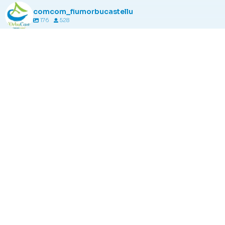
comcom_fiumorbucastellu
176
528
comcom_fiumorbucastellu
Août 6