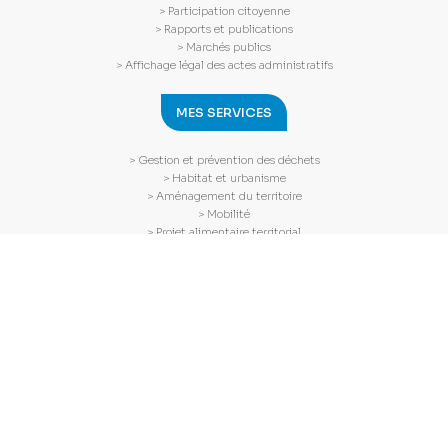
> Participation citoyenne
> Rapports et publications
> Marchés publics
> Affichage légal des actes administratifs
MES SERVICES
> Gestion et prévention des déchets
> Habitat et urbanisme
> Aménagement du territoire
> Mobilité
> Projet alimentaire territorial
> Culture
> Tourisme
> SPANC
MES DÉMARCHES
> Dépôt document urbanisme
> Demande aide rénovation habitat
> Demander un composteur
> Prise de rendez-vous (rénovation habitat)