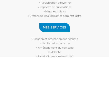
> Participation citoyenne
> Rapports et publications
> Marchés publics
> Affichage légal des actes administratifs
MES SERVICES
> Gestion et prévention des déchets
> Habitat et urbanisme
> Aménagement du territoire
> Mobilité
> Projet alimentaire territorial
> Culture
> Tourisme
> SPANC
MES DÉMARCHES
> Dépôt document urbanisme
> Demande aide rénovation habitat
> Demander un composteur
> Prise de rendez-vous (rénovation habitat)